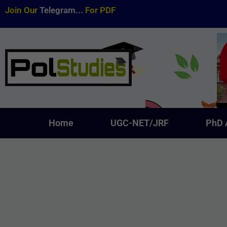
Join Our
Telegram...
For PDF
Home
UGC-NET/JRF
PhD 