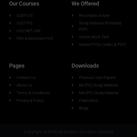
Our Courses
We Offered
CUET-UG
Recorded Lecture
CUET-PG
Study Material (Printed &
PDF)
UGC NET/JRF
Online Mock Test
PhD & Assistant Prof,
Solved PYQs (Video & PDF)
Pages
Downloads
Contact Us
Previous Year Papers
About Us
BA (PS) Study Material
Terms & Conditions
MA (PS) Study Material
Privacy & Policy
Publication
Blogs
Copyright © Political Studies. All rights reserved