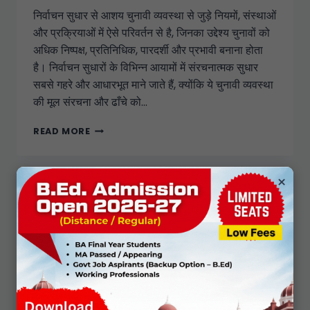
निर्वाचन सुधार से आशय चुनावी व्यवस्था से जुड़े नियमों, संस्थाओं
और प्रक्रियाओं में ऐसे परिवर्तन से है, जिनका उद्देश्य चुनावों को
अधिक निष्पक्ष, प्रतिनिधिक, पारदर्शी और प्रभावी बनाना होता
है। निर्वाचन सुधारों के विभिन्न आयामों में संरचनात्मक सुधार
सबसे गहरे और आधारभूत माने जाते हैं, क्योंकि ये चुनावी व्यवस्था
की मूल संरचना और ढाँचे को…
READ MORE
×
ELECTION AND ELECTORAL PROCESS
|
DU MA NOTES
Structural Reforms
By
Political Studies
January 30, 2026
Electoral reforms refer to deliberate
changes in the rules, institutions, and