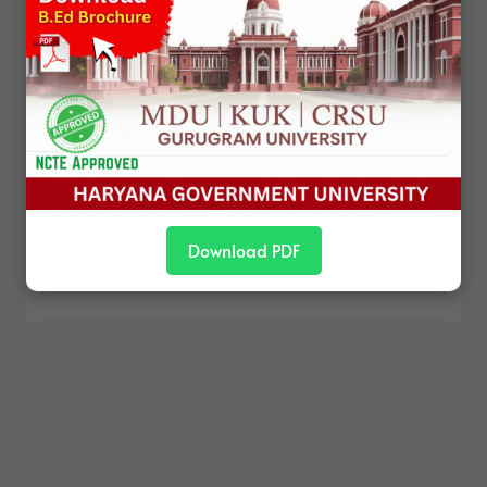
procedures governing elections with the aim
of improving their fairness, inclusiveness,
transparency, and effectiveness. Among
various dimensions of reform, structural
reforms focus on the foundational
architecture of the electoral system itself—
its design, institutions, and processes. In
India, debates on structural electoral
reforms arise from…
Download PDF
READ MORE