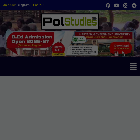
Join Our
Telegram...
For PDF