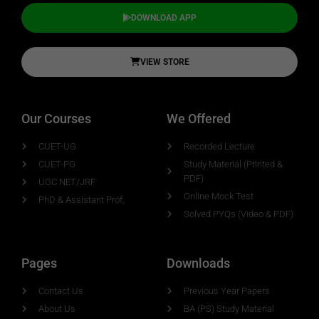
DOWNLOAD APP
VIEW STORE
Our Courses
We Offered
CUET-UG
Recorded Lecture
CUET-PG
Study Material (Printed &
PDF)
UGC NET/JRF
Online Mock Test
PhD & Assistant Prof,
Solved PYQs (Video & PDF)
Pages
Downloads
Contact Us
Previous Year Papers
About Us
BA (PS) Study Material