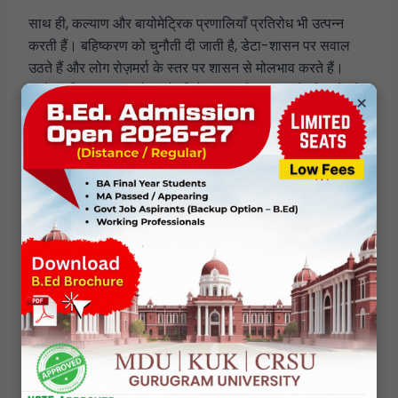
साथ ही, कल्याण और बायोमेट्रिक प्रणालियाँ प्रतिरोध भी उत्पन्न
करती हैं। बहिष्करण को चुनौती दी जाती है, डेटा-शासन पर सवाल
उठते हैं और लोग रोज़मर्रा के स्तर पर शासन से मोलभाव करते हैं।
अनौपचारिकता, टालमटोल और विरोध शासकीय सत्ता की सीमाओं को
×
उजागर करते हैं।
इसलिए शासकीयकरण को एक
विवादित प्रक्रिया
के रूप में समझना
चाहिए, न कि सर्वग्रासी शक्ति के रूप में।
वैश्विक और उत्तर–औपनिवेशिक आयाम
उत्तर–औपनिवेशिक संदर्भों में शासकीयकरण और बायोमेट्रिक्स
औपनिवेशिक निगरानी और नियंत्रण के इतिहासों से जुड़ जाते हैं। कभी
औपनिवेशिक जनसंख्या को वर्गीकृत और नियंत्रित करने की तकनीकें
आज डिजिटल प्रौद्योगिकियों और विकास नीतियों के माध्यम से नए रूप
में सामने आती हैं।