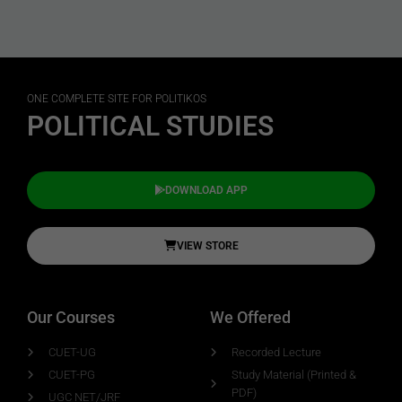
ONE COMPLETE SITE FOR POLITIKOS
POLITICAL STUDIES
DOWNLOAD APP
VIEW STORE
Our Courses
We Offered
CUET-UG
Recorded Lecture
CUET-PG
Study Material (Printed &
PDF)
UGC NET/JRF