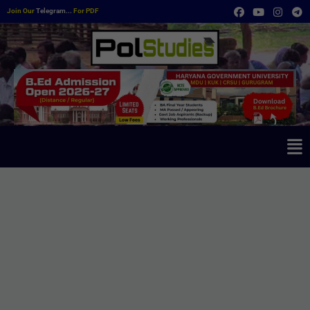
Join Our
Telegram...
For PDF