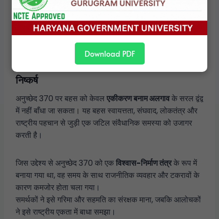
के बीच टकराव को दर्शाती है।
यह बहस केवल जम्मू और कश्मीर तक सीमित नहीं, बल्कि भारतीय
संविधान की आत्मा और दिशा से जुड़ी हुई है।
Download PDF
निष्कर्ष
अनुच्छेद 370 पर बहस को केवल
एकीकरण बनाम अलगाव
के सरल द्वंद्व
में नहीं बाँधा जा सकता। यह बहस स्वायत्तता, संघवाद, लोकतंत्र और
राष्ट्रीय पहचान से जुड़ी एक जटिल संवैधानिक समस्या को उजागर
करती है।
जिस उद्देश्य से अनुच्छेद 370 को एक
विश्वास-निर्माण तंत्र
के रूप में
बनाया गया था, वह समय के साथ राजनीतिक व्यवहार और टकरावों के
कारण कमजोर होता चला गया।
समर्थकों ने इसे गरिमा और सहमति का संरक्षक माना, जबकि आलोचकों
ने इसे राष्ट्रीय एकता में बाधा समझा।