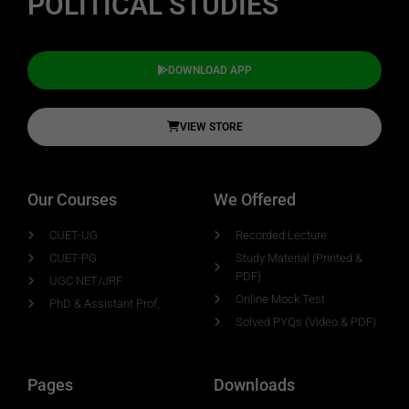
POLITICAL STUDIES
DOWNLOAD APP
VIEW STORE
Our Courses
We Offered
CUET-UG
Recorded Lecture
CUET-PG
Study Material (Printed &
PDF)
UGC NET/JRF
Online Mock Test
PhD & Assistant Prof,
Solved PYQs (Video & PDF)
Pages
Downloads