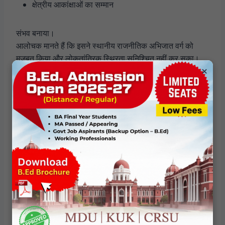
क्षेत्रीय आकांक्षाओं का सम्मान
संभव बनाया।
आलोचक मानते हैं कि इसने स्थानीय राजनीतिक अभिजात वर्ग को
मज़बूत किया और लोकतांत्रिक स्थिरता सुनिश्चित नहीं कर सका।
×
यह प्रश्न उभरता है कि
क्या स्वायत्तता लोकतंत्र को सुदृढ़ करती है या
कमजोर करती है
।
राष्ट्रवाद बनाम संवैधानिक बहुलता
अपने मूल में अनुच्छेद 370 की बहस—
केंद्रीकृत राष्ट्रवाद
और बहुलतावादी संवैधानिकता