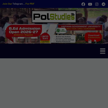
Join Our
Telegram...
For PDF