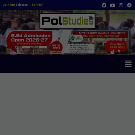
Join Our
Telegram...
For PDF