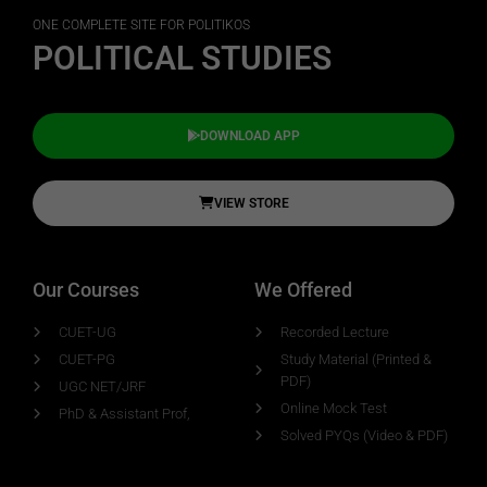
ONE COMPLETE SITE FOR POLITIKOS
POLITICAL STUDIES
DOWNLOAD APP
VIEW STORE
Our Courses
We Offered
CUET-UG
Recorded Lecture
CUET-PG
Study Material (Printed &
PDF)
UGC NET/JRF
Online Mock Test
PhD & Assistant Prof,
Solved PYQs (Video & PDF)