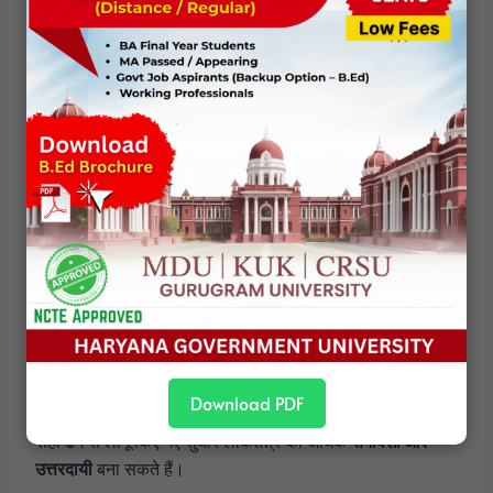
तकनीक के माध्यम से पारदर्शिता और पहुँच बढ़ाना
ये सुधार
समावेशन और प्रशासनिक दक्षता
को मजबूत करते हैं।
संरचनात्मक सुधार और लोकतांत्रिक सुदृढ़ीकरण
संरचनात्मक निर्वाचन सुधार केवल तकनीकी परिवर्तन नहीं हैं। वे—
राजनीतिक प्रतिस्पर्धा की प्रकृति
प्रतिनिधित्व की गुणवत्ता
शासन की जवाबदेही
Download PDF
को गहराई से प्रभावित करते हैं।
सही ढंग से लागू किए गए सुधार लोकतंत्र को अधिक
समावेशी और
उत्तरदायी
बना सकते हैं।