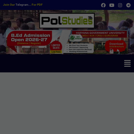
Join Our
Telegram...
For PDF