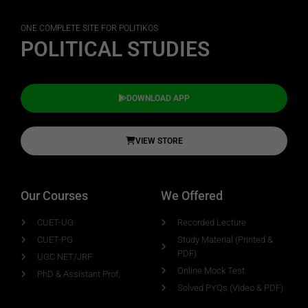
ONE COMPLETE SITE FOR POLITIKOS
POLITICAL STUDIES
DOWNLOAD APP
VIEW STORE
Our Courses
We Offered
CUET-UG
Recorded Lecture
CUET-PG
Study Material (Printed &
PDF)
UGC NET/JRF
Online Mock Test
PhD & Assistant Prof,
Solved PYQs (Video & PDF)