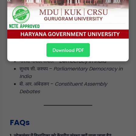
संदर्भ / Suggested Readings
Granville Austin –
The Indian Constitution:
Cornerstone of a Nation
एम. पी. जैन –
Indian Constitutional Law
डी. डी. बसु –
Introduction to the Constitution of
Download PDF
India
नीरजा गोपाल जयाल –
Democracy in India
सुभाष सी. कश्यप –
Parliamentary Democracy in
India
बी. आर. आंबेडकर –
Constituent Assembly
Debates
FAQs
1. लोकतंत्र में विधायिका को केंद्रीय संस्था क्यों माना जाता है?