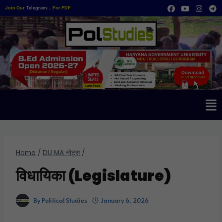
Join Our
Telegram...
For PDF
Home
/
DU MA नोट्स
/
विधायिका (Legislature)
By
Political Studies
January 6, 2026