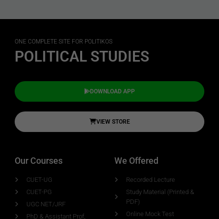
ONE COMPLETE SITE FOR POLITIKOS
POLITICAL STUDIES
DOWNLOAD APP
VIEW STORE
Our Courses
We Offered
CUET-UG
Recorded Lecture
CUET-PG
Study Material (Printed &
PDF)
UGC NET/JRF
Online Mock Test
PhD & Assistant Prof,