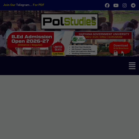
Join Our
Telegram...
For PDF