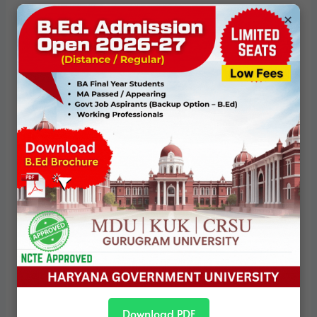
×
निष्कर्ष : वर्तमान के लिए एक आलोचनात्मक संसाधन
आंबेडकर से जुड़ी समकालीन चिंताएँ, अंतर्विरोध और बहसें उनके
विचारों की
स्थायी शक्ति और विवादास्पद प्रकृति
—दोनों को उजागर
करती हैं। आंबेडकर अतीत की स्मृति नहीं, बल्कि वर्तमान को समझने
और वैकल्पिक भविष्य की कल्पना करने का एक सशक्त बौद्धिक
संसाधन हैं।
उनका चिंतन समाज को समानता, सत्ता और न्याय से जुड़े असहज
प्रश्नों का सामना करने के लिए बाध्य करता है। संवैधानिक आदर्शों
और सामाजिक यथार्थ के बीच का अंतर, प्रतीकात्मक समावेशन और
वास्तविक परिवर्तन के बीच का तनाव, तथा लोकतंत्र और वर्चस्व के
बीच का संघर्ष—ये सभी वही अधूरी परियोजनाएँ हैं जिनकी ओर
आंबेडकर ने संकेत किया था।
Download PDF