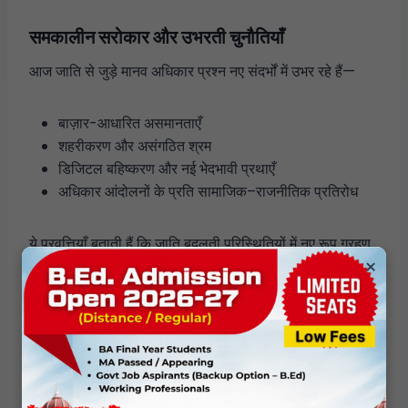
समकालीन सरोकार और उभरती चुनौतियाँ
आज जाति से जुड़े मानव अधिकार प्रश्न नए संदर्भों में उभर रहे हैं—
बाज़ार-आधारित असमानताएँ
शहरीकरण और असंगठित श्रम
डिजिटल बहिष्करण और नई भेदभावी प्रथाएँ
अधिकार आंदोलनों के प्रति सामाजिक–राजनीतिक प्रतिरोध
ये प्रवृत्तियाँ बताती हैं कि जाति बदलती परिस्थितियों में नए रूप ग्रहण
×
करती है; इसलिए मानव अधिकार रणनीतियों का निरंतर पुनर्विचार
आवश्यक है।
वैश्विक मानव अधिकार विमर्श और जाति