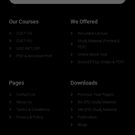
Our Courses
We Offered
CUET-UG
Recorded Lecture
CUET-PG
Study Material (Printed &
PDF)
UGC NET/JRF
Online Mock Test
PhD & Assistant Prof,
Solved PYQs (Video & PDF)
Pages
Downloads
Contact Us
Previous Year Papers
About Us
BA (PS) Study Material
Terms & Conditions
MA (PS) Study Material
Privacy & Policy
Publication
Blogs