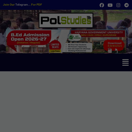
Join Our
Telegram...
For PDF