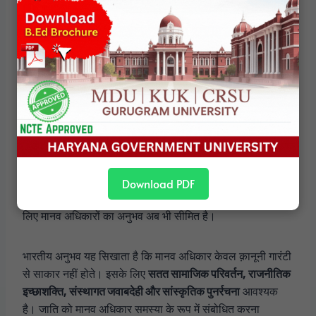
अंतरराष्ट्रीय स्तर पर जाति-आधारित भेदभाव को नस्लीय भेदभाव के
समकक्ष मान्यता मिलती जा रही है। इससे भारतीय अनुभव वैश्विक
मानव अधिकार विमर्श से जुड़ता है और यह दिखाता है कि
नागरिक
समाज के भीतर मौजूद पदानुक्रम
भी उतने ही दमनकारी हो सकते हैं
जितना राज्य का दमन।
निष्कर्ष
जाति भारत में मानव अधिकारों की सबसे गहरी चुनौती है क्योंकि यह
समाज, संस्कृति, अर्थव्यवस्था और राजनीति—सभी के संगम पर कार्य
Download PDF
करती है। मज़बूत संवैधानिक प्रतिबद्धताओं के बावजूद, लाखों लोगों के
लिए मानव अधिकारों का अनुभव अब भी सीमित है।
भारतीय अनुभव यह सिखाता है कि मानव अधिकार केवल क़ानूनी गारंटी
से साकार नहीं होते। इसके लिए
सतत सामाजिक परिवर्तन, राजनीतिक
इच्छाशक्ति, संस्थागत जवाबदेही और सांस्कृतिक पुनर्रचना
आवश्यक
है। जाति को मानव अधिकार समस्या के रूप में संबोधित करना