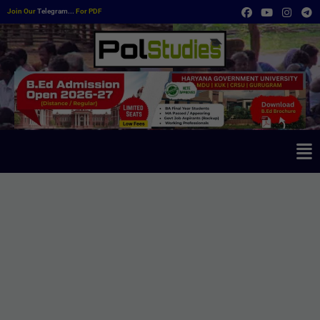
Join Our
Telegram...
For PDF