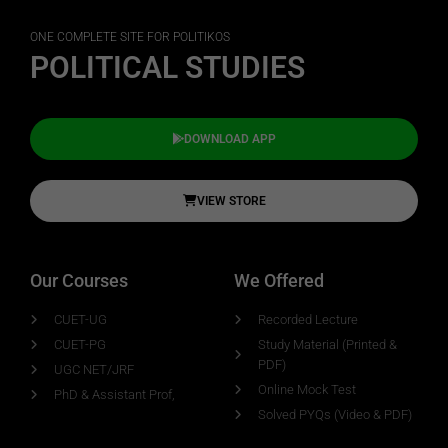
ONE COMPLETE SITE FOR POLITIKOS
POLITICAL STUDIES
DOWNLOAD APP
VIEW STORE
Our Courses
We Offered
CUET-UG
Recorded Lecture
CUET-PG
Study Material (Printed &
PDF)
UGC NET/JRF
Online Mock Test
PhD & Assistant Prof,
Solved PYQs (Video & PDF)