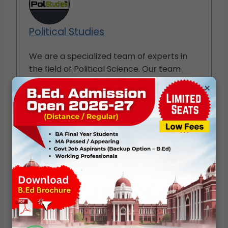
Political Studies
We are a specialized team of experts in
the field of Political Science. Our team
consists of individuals who have devoted
×
their lives to studying the subject "Political
Science". Here, with our knowledge and
years of experience, we are providing our
visitors with important information about
Political Science for various competitive
exams (eg: UGC-NET/ JRF, CUET-PG, BA -
MA Political Science and PhD / Assistant
Professor) Try to provide study material.
View all posts