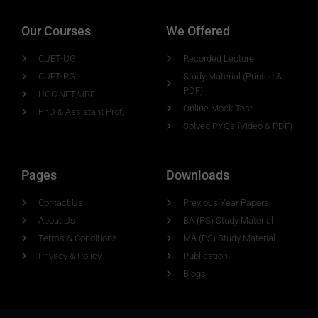
Our Courses
We Offered
CUET-UG
Recorded Lecture
CUET-PG
Study Material (Printed &
PDF)
UGC NET/JRF
Online Mock Test
PhD & Assistant Prof,
Solved PYQs (Video & PDF)
Pages
Downloads
Contact Us
Previous Year Papers
About Us
BA (PS) Study Material
Terms & Conditions
MA (PS) Study Material
Privacy & Policy
Publication
Blogs