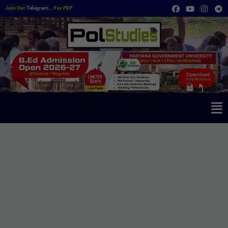
Join Our
Telegram...
For PDF