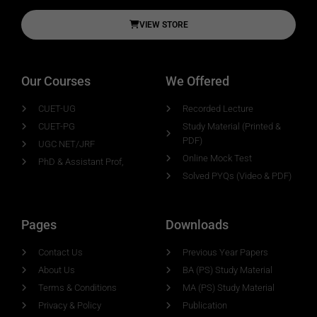
VIEW STORE
Our Courses
We Offered
CUET-UG
Recorded Lecture
CUET-PG
Study Material (Printed &
PDF)
UGC NET/JRF
Online Mock Test
PhD & Assistant Prof,
Solved PYQs (Video & PDF)
Pages
Downloads
Contact Us
Previous Year Papers
About Us
BA (PS) Study Material
Terms & Conditions
MA (PS) Study Material
Privacy & Policy
Publication