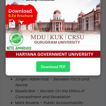
नैतिक शासन का उद्देश्य इन मूल्यों के बीच संघर्ष को समाप्त करना नहीं,
बल्कि उन्हें
जिम्मेदारी और विवेक के साथ प्रबंधित करना
है।
References / Suggested
Readings
Hannah Arendt –
Responsibility and
Judgment
Download PDF
Dennis F. Thompson –
Political Ethics and
Public Office
Jürgen Habermas –
Between Facts and
Norms
Sissela Bok –
Secrets: On the Ethics of
Concealment and Revelation
Mark Bovens –
Public Accountability