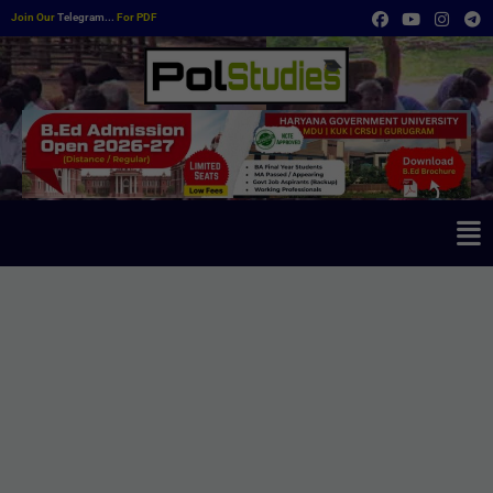
Join Our
Telegram...
For PDF