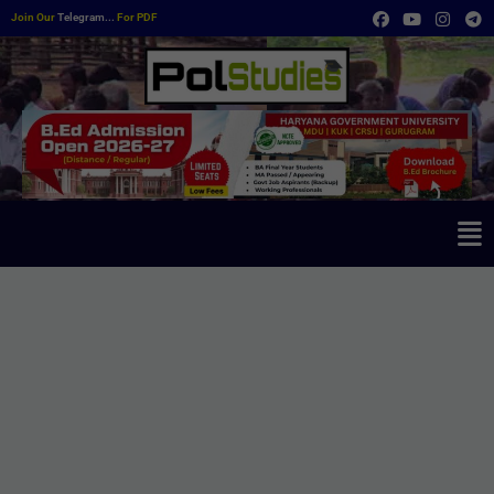
Join Our
Telegram...
For PDF