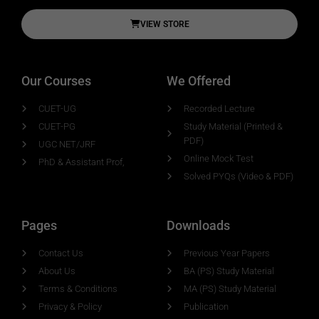
VIEW STORE
Our Courses
We Offered
CUET-UG
Recorded Lecture
CUET-PG
Study Material (Printed &
PDF)
UGC NET/JRF
Online Mock Test
PhD & Assistant Prof,
Solved PYQs (Video & PDF)
Pages
Downloads
Contact Us
Previous Year Papers
About Us
BA (PS) Study Material
Terms & Conditions
MA (PS) Study Material
Privacy & Policy
Publication