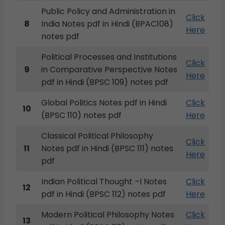
Public Policy and Administration in
Click
8
India Notes pdf in Hindi (BPAC108)
Here
notes pdf
Political Processes and Institutions
Click
9
in Comparative Perspective Notes
Here
pdf in Hindi (BPSC 109) notes pdf
Global Politics Notes pdf in Hindi
Click
10
(BPSC 110) notes pdf
Here
Classical Political Philosophy
Click
11
Notes pdf in Hindi (BPSC 111) notes
Here
pdf
Indian Political Thought –I Notes
Click
12
pdf in Hindi (BPSC 112) notes pdf
Here
Modern Political Philosophy Notes
Click
13