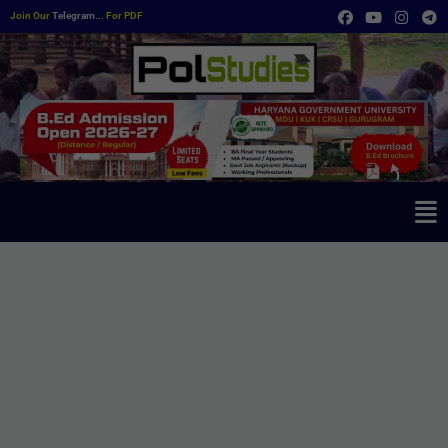
Join Our
Telegram...
For PDF