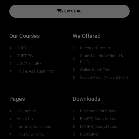
VIEW STORE
Our Courses
We Offered
CUET-UG
Recorded Lecture
CUET-PG
Study Material (Printed &
PDF)
UGC NET/JRF
Online Mock Test
PhD & Assistant Prof,
Solved PYQs (Video & PDF)
Pages
Downloads
Contact Us
Previous Year Papers
About Us
BA (PS) Study Material
Terms & Conditions
MA (PS) Study Material
Privacy & Policy
Publication