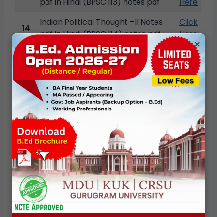
pdf in Hindi (BPSC 113) notes pdf
Here
Indian Political Thought –II Notes
Click
14
pdf in Hindi (BPSC 114) notes pdf
Here
×
IGNOU BA राजनीतिक विज्ञान नोट्स पीडीएफ़
Author
Political Studies
We are a specialized team of experts in
the field of Political Science. Our team
consists of individuals who have devoted