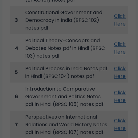
Constitutional Government and
Click
3
Democracy in India (BPSC 102)
Here
notes pdf
Political Theory-Concepts and
Click
4
Debates Notes pdf in Hindi (BPSC
Here
103) notes pdf
Political Process in India Notes pdf
Click
5
in Hindi (BPSC 104) notes pdf
Here
Introduction to Comparative
Click
6
Government and Politics Notes
Here
pdf in Hindi (BPSC 105) notes pdf
Perspectives on International
Click
7
Relations and World History Notes
Here
pdf in Hindi (BPSC 107) notes pdf