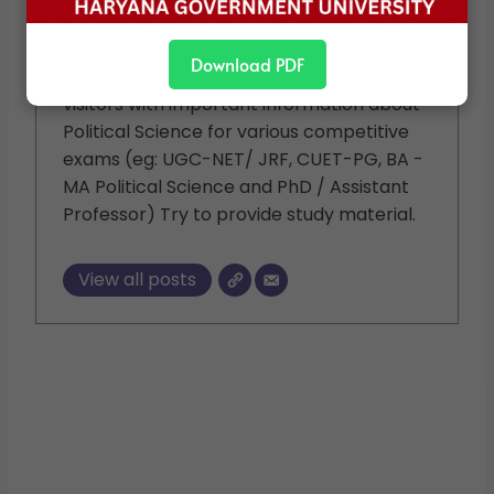
their lives to studying the subject "Political
Science". Here, with our knowledge and
Download PDF
years of experience, we are providing our
visitors with important information about
Political Science for various competitive
exams (eg: UGC-NET/ JRF, CUET-PG, BA -
MA Political Science and PhD / Assistant
Professor) Try to provide study material.
View all posts