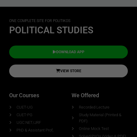
ONE COMPLETE SITE FOR POLITIKOS
POLITICAL STUDIES
DOWNLOAD APP
VIEW STORE
Our Courses
We Offered
CUET-UG
Recorded Lecture
CUET-PG
Study Material (Printed &
PDF)
UGC NET/JRF
Online Mock Test
PhD & Assistant Prof,
Solved PYQs (Video & PDF)