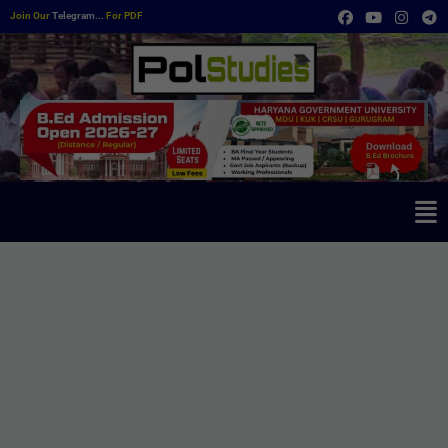
Join Our
Telegram...
For PDF